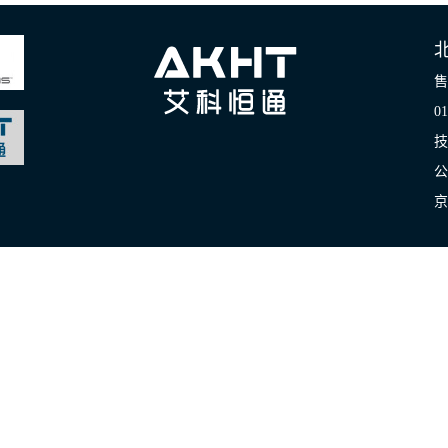
售
01
技
公
京